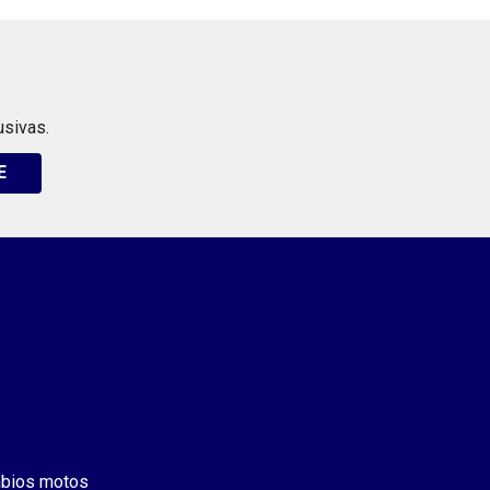
usivas.
E
bios motos