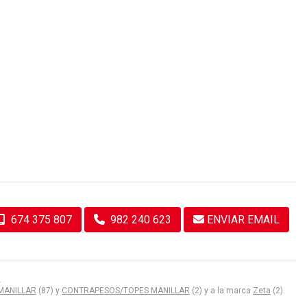
674 375 807
982 240 623
ENVIAR EMAIL
.
MANILLAR
(87) y
CONTRAPESOS/TOPES MANILLAR
(2) y a la marca
Zeta
(2).