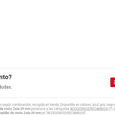
nto?
dudas.
to según combinación, recogida en tienda. Disponible en colores: azul; gris; negro
 de moto Zeta 29 mm
pertenece a las categorías
ACCESORIOS/RECAMBIOS
(7),
anillar de moto Zeta 29 mm
en "ACCESORIOS/RECAMBIOS".