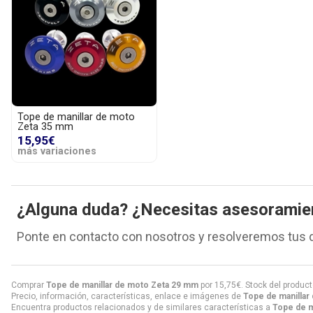
Tope de manillar de moto
Zeta 35 mm
15,95€
más variaciones
¿Alguna duda? ¿Necesitas asesoramie
Ponte en contacto con nosotros y resolveremos tus 
Comprar
Tope de manillar de moto Zeta 29 mm
por
15,75
€
. Stock del produc
Precio, información, características, enlace e imágenes de
Tope de manillar
Encuentra productos relacionados y de similares características a
Tope de m