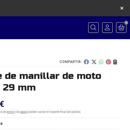
0
Buscar
COMPARTIR:
 de manillar de moto
a 29 mm
€
es de
envío
y de
pago
pueden variar el importe final del pedido.
ta